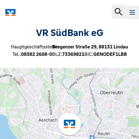
VR SüdBank eG
Hauptgeschäftsstelle:
Bregenzer Straße 29,
88131
Lindau
Tel.:
08382 2608-0
BLZ:
73369821
BIC:
GENODEF1LBB