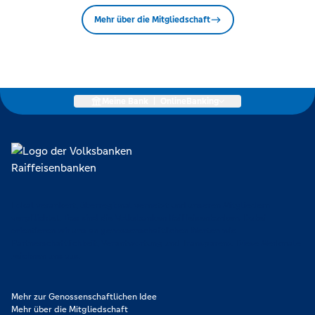
Mehr über die Mitgliedschaft
Meine Bank
|
OnlineBanking
Lokal verankert, überregional vernetzt und unseren Mitgliedern
verpflichtet. Das sind die Volksbanken Raiffeisenbanken. Dabei
orientieren wir uns an genossenschaftlichen Werten wie
Partnerschaftlichkeit, Verantwortung und Transparenz. Diese Merkmale
zeichnen uns aus.
Mehr zur Genossenschaftlichen Idee
Mehr über die Mitgliedschaft