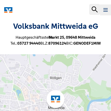
Volksbank Mittweida eG
Hauptgeschäftsstelle:
Markt 25,
09648
Mittweida
Tel.:
03727 94440
BLZ:
87096124
BIC:
GENODEF1MIW