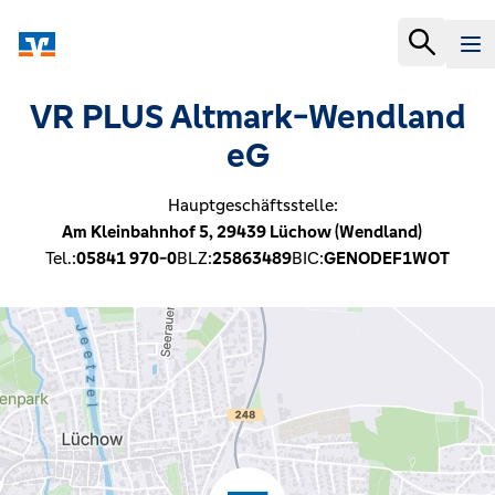
VR PLUS Altmark-Wendland
eG
Hauptgeschäftsstelle:
Am Kleinbahnhof 5,
29439
Lüchow (Wendland)
Tel.:
05841 970-0
BLZ:
25863489
BIC:
GENODEF1WOT