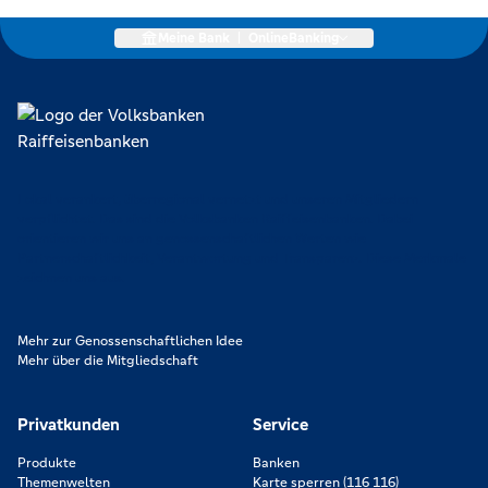
Meine Bank
|
OnlineBanking
Lokal verankert, überregional vernetzt und unseren Mitgliedern
verpflichtet. Das sind die Volksbanken Raiffeisenbanken. Dabei
orientieren wir uns an genossenschaftlichen Werten wie
Partnerschaftlichkeit, Verantwortung und Transparenz. Diese Merkmale
zeichnen uns aus.
Mehr zur Genossenschaftlichen Idee
Mehr über die Mitgliedschaft
Privatkunden
Service
Produkte
Banken
Themenwelten
Karte sperren (116 116)