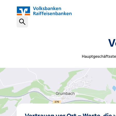
Schnelleinstiege
V
VR-NetKey
Hauptgeschäftsstel
OnlineBanking
VR Banking App
Karte sperren (116 116)
Vertrauen vor Ort – Werte, die