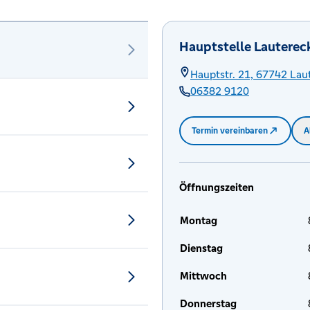
Hauptstelle Lauterec
Hauptstr. 21,
67742
Lau
06382 9120
Termin vereinbaren
A
Öffnungszeiten
Montag
Dienstag
Mittwoch
Donnerstag