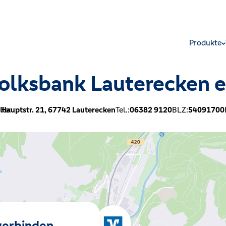
Produkte
olksbank Lauterecken 
le:
Hauptstr. 21,
67742
Lauterecken
Tel.:
06382 9120
BLZ:
54091700
 verbinden