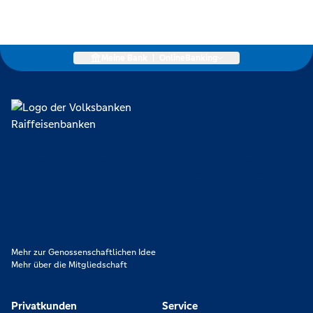
Meine Bank
|
OnlineBanking
Lokal verankert, überregional vernetzt und unseren Mitgliedern
verpflichtet. Das sind die Volksbanken Raiffeisenbanken. Dabei
orientieren wir uns an genossenschaftlichen Werten wie
Partnerschaftlichkeit, Verantwortung und Transparenz. Diese Merkmale
zeichnen uns aus.
Mehr zur Genossenschaftlichen Idee
Mehr über die Mitgliedschaft
Privatkunden
Service