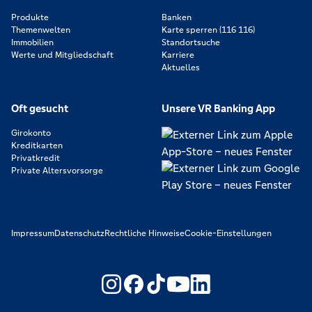
Produkte
Banken
Themenwelten
Karte sperren (116 116)
Immobilien
Standortsuche
Werte und Mitgliedschaft
Karriere
Aktuelles
Oft gesucht
Unsere VR Banking App
Girokonto
Kreditkarten
Privatkredit
Private Altersvorsorge
Impressum
Datenschutz
Rechtliche Hinweise
Cookie-Einstellungen
https://www.youtube.com/@V
https://www.linkedin.c