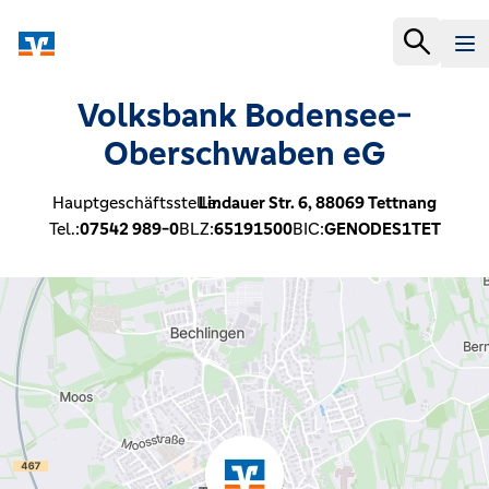
Volksbank Bodensee-
Oberschwaben eG
Hauptgeschäftsstelle:
Lindauer Str. 6,
88069
Tettnang
Tel.:
07542 989-0
BLZ:
65191500
BIC:
GENODES1TET