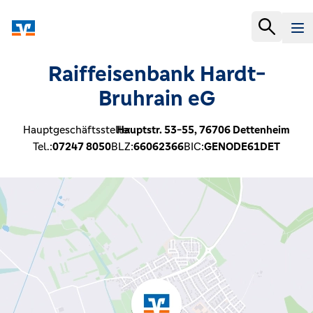
Raiffeisenbank Hardt-
Bruhrain eG
Hauptgeschäftsstelle:
Hauptstr. 53-55,
76706
Dettenheim
Tel.:
07247 8050
BLZ:
66062366
BIC:
GENODE61DET