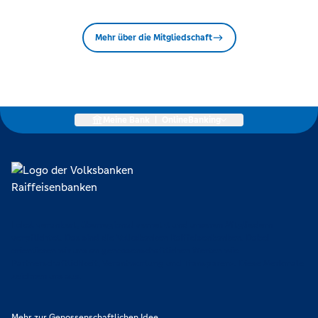
Mehr über die Mitgliedschaft
Meine Bank
|
OnlineBanking
Lokal verankert, überregional vernetzt und unseren Mitgliedern
verpflichtet. Das sind die Volksbanken Raiffeisenbanken. Dabei
orientieren wir uns an genossenschaftlichen Werten wie
Partnerschaftlichkeit, Verantwortung und Transparenz. Diese Merkmale
zeichnen uns aus.
Mehr zur Genossenschaftlichen Idee