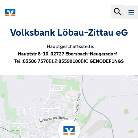
Volksbank Löbau-Zittau eG
Hauptgeschäftsstelle:
Hauptstr 8-10,
02727
Ebersbach-Neugersdorf
Tel.:
03586 7570
BLZ:
85590100
BIC:
GENODEF1NGS