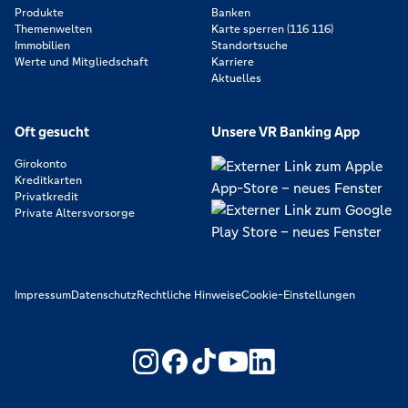
Produkte
Banken
Themenwelten
Karte sperren (116 116)
Immobilien
Standortsuche
Werte und Mitgliedschaft
Karriere
Aktuelles
Oft gesucht
Unsere VR Banking App
Girokonto
Kreditkarten
Privatkredit
Private Altersvorsorge
Impressum
Datenschutz
Rechtliche Hinweise
Cookie-Einstellungen
https://www.youtube.com/@V
https://www.linkedin.c