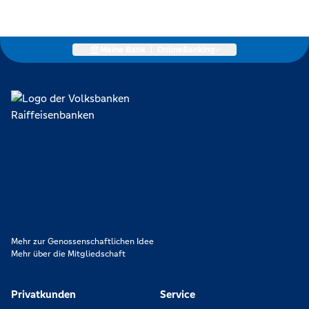
Meine Bank
|
OnlineBanking
Lokal verankert, überregional vernetzt und unseren Mitgliedern
verpflichtet. Das sind die Volksbanken Raiffeisenbanken. Dabei
orientieren wir uns an genossenschaftlichen Werten wie
Partnerschaftlichkeit, Verantwortung und Transparenz. Diese Merkmale
zeichnen uns aus.
Mehr zur Genossenschaftlichen Idee
Mehr über die Mitgliedschaft
Privatkunden
Service