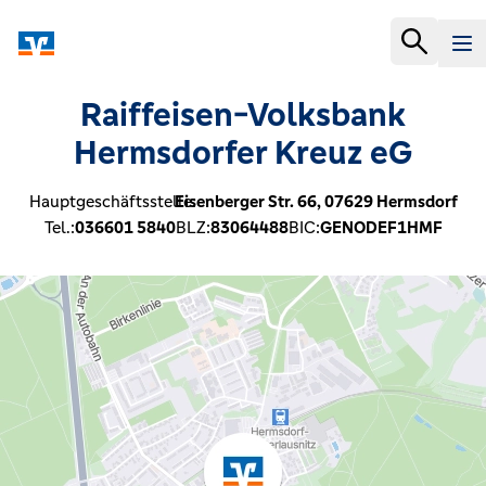
Raiffeisen-Volksbank
Hermsdorfer Kreuz eG
Hauptgeschäftsstelle:
Eisenberger Str. 66,
07629
Hermsdorf
Tel.:
036601 5840
BLZ:
83064488
BIC:
GENODEF1HMF