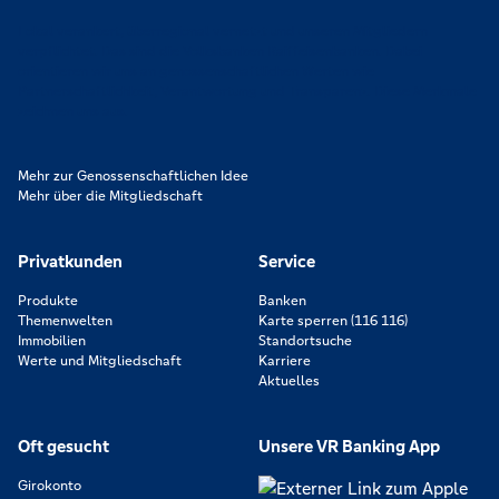
Lokal verankert, überregional vernetzt und unseren Mitgliedern
verpflichtet. Das sind die Volksbanken Raiffeisenbanken. Dabei
orientieren wir uns an genossenschaftlichen Werten wie
Partnerschaftlichkeit, Verantwortung und Transparenz. Diese Merkmale
zeichnen uns aus.
Mehr zur Genossenschaftlichen Idee
Mehr über die Mitgliedschaft
Privatkunden
Service
Produkte
Banken
Themenwelten
Karte sperren (116 116)
Immobilien
Standortsuche
Werte und Mitgliedschaft
Karriere
Aktuelles
Oft gesucht
Unsere VR Banking App
Girokonto