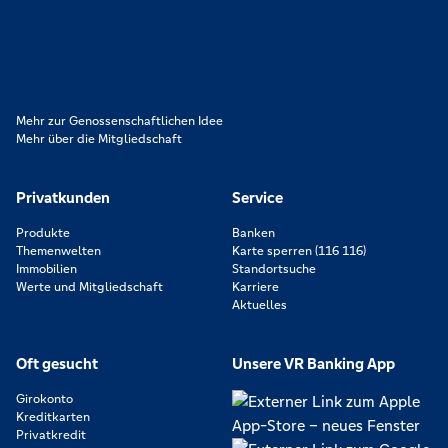
verpflichtet. Das sind die Volksbanken Raiffeisenbanken. Dabei
orientieren wir uns an genossenschaftlichen Werten wie
Partnerschaftlichkeit, Verantwortung und Transparenz. Diese Merkmale
zeichnen uns aus.
Mehr zur Genossenschaftlichen Idee
Mehr über die Mitgliedschaft
Privatkunden
Service
Produkte
Banken
Themenwelten
Karte sperren (116 116)
Immobilien
Standortsuche
Werte und Mitgliedschaft
Karriere
Aktuelles
Oft gesucht
Unsere VR Banking App
Girokonto
Kreditkarten
Privatkredit