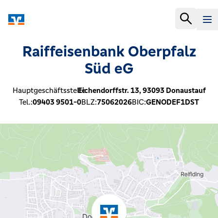
Raiffeisenbank Oberpfalz
Süd eG
Hauptgeschäftsstelle:
Eichendorffstr. 13,
93093
Donaustauf
Tel.:
09403 9501-0
BLZ:
75062026
BIC:
GENODEF1DST