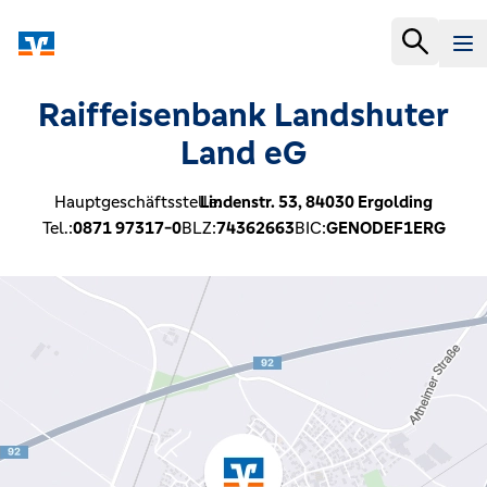
Raiffeisenbank Landshuter
Land eG
Hauptgeschäftsstelle:
Lindenstr. 53,
84030
Ergolding
Tel.:
0871 97317-0
BLZ:
74362663
BIC:
GENODEF1ERG