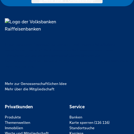
Meine Bank
|
OnlineBanking
Lokal verankert, überregional vernetzt und unseren Mitgliedern
verpflichtet. Das sind die Volksbanken Raiffeisenbanken. Dabei
orientieren wir uns an genossenschaftlichen Werten wie
Partnerschaftlichkeit, Verantwortung und Transparenz. Diese Merkmale
zeichnen uns aus.
Mehr zur Genossenschaftlichen Idee
Mehr über die Mitgliedschaft
Privatkunden
Service
Produkte
Banken
Themenwelten
Karte sperren (116 116)
Immobilien
Standortsuche
Werte und Mitgliedschaft
Karriere