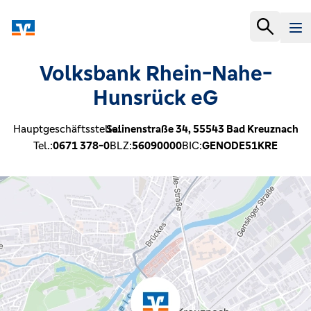
Volksbank Rhein-Nahe-
Hunsrück eG
Hauptgeschäftsstelle:
Salinenstraße 34,
55543
Bad Kreuznach
Tel.:
0671 378-0
BLZ:
56090000
BIC:
GENODE51KRE