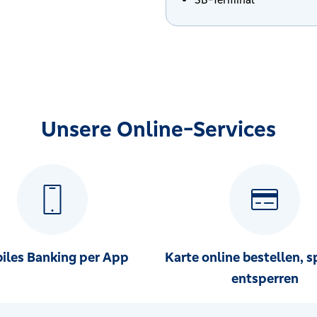
ünd
sen
Unsere Online-Services
sen
iles Banking per App
Karte online bestellen, s
entsperren
lsau