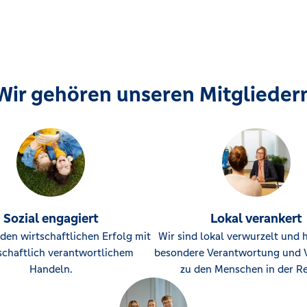
h
ervice Weidenbach
Wir gehören unseren Mitglieder
hslanden
erg
Sozial engagiert
Lokal verankert
enburg
den wirtschaftlichen Erfolg mit
Wir sind lokal verwurzelt und 
schaftlich verantwortlichem
besondere Verantwortung und 
Handeln.
zu den Menschen in der Re
abach