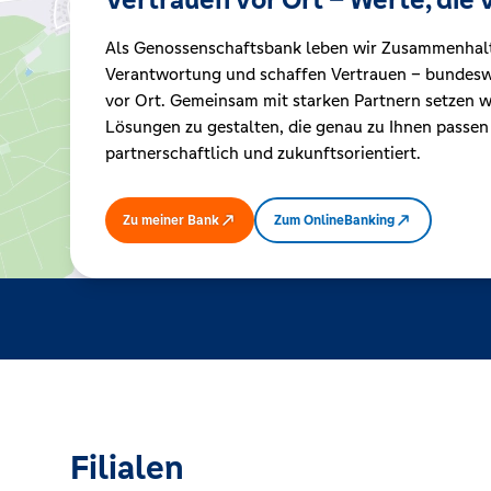
Als Genossenschaftsbank leben wir Zusammenhal
Kreditrechner
Verantwortung und schaffen Vertrauen – bundeswe
vor Ort. Gemeinsam mit starken Partnern setzen wi
Lösungen zu gestalten, die genau zu Ihnen passen
Immobilien
partnerschaftlich und zukunftsorientiert.
Zu meiner Bank
Zum OnlineBanking
Filialen