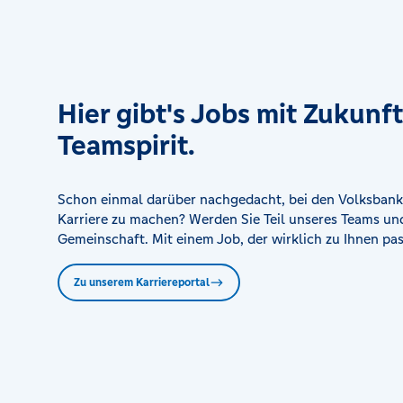
VR-Bank Mittelfranken Mitte eG - Filiale Roth
Roth, Kugelbühlstraße 19-21, 91154 Roth
VR-Bank Mittelfranken Mitte eG - Filiale Schillingsfü
Hier gibt's Jobs mit Zukunf
Am Markt 1, 91583 Schillingsfürst
Teamspirit.
VR-Bank Mittelfranken Mitte eG - Filiale Schwabach
Schwabach, Königstraße 15, 91126 Schwabach
Schon einmal darüber nachgedacht, bei den Volksbank
Karriere zu machen? Werden Sie Teil unseres Teams und
Gemeinschaft. Mit einem Job, der wirklich zu Ihnen pas
VR-Bank Mittelfranken Mitte eG - Filiale Spalt
An der Hopfenhalle 1, 91174 Spalt
Zu unserem Karriereportal
VR-Bank Mittelfranken Mitte eG - Filiale Weihenzell
Ansbacher Str. 1, 91629 Weihenzell
VR-Bank Mittelfranken Mitte eG - Filiale Wolframs-