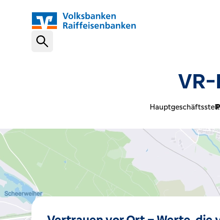
Schnelleinstiege
VR-B
VR-NetKey
Hauptgeschäftsstell
P
OnlineBanking
VR Banking App
Karte sperren (116 116)
Vertrauen vor Ort – Werte, die