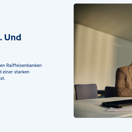
rst
t. Und
en Raiffeisenbanken
 einer starken
st.
Eschenbach