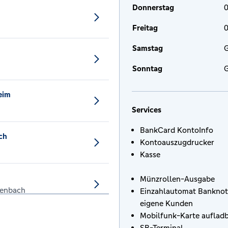
Donnerstag
0
Freitag
0
Samstag
G
Sonntag
G
eim
Services
BankCard KontoInfo
ch
Kontoauszugdrucker
Kasse
h
Münzrollen-Ausgabe
henbach
Einzahlautomat Banknot
eigene Kunden
Mobilfunk-Karte auflad
gmünd
SB-Terminal