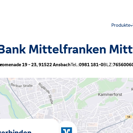
Produkte
ank Mittelfranken Mit
e:
romenade 19 - 23,
91522
Ansbach
Tel.:
0981 181-0
BLZ:
7656006
 verbinden