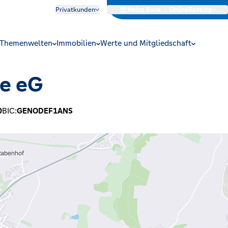
Privatkunden
Meine Bank
|
OnlineBanking
Themenwelten
Immobilien
Werte und Mitgliedschaft
te eG
0
BIC:
GENODEF1ANS