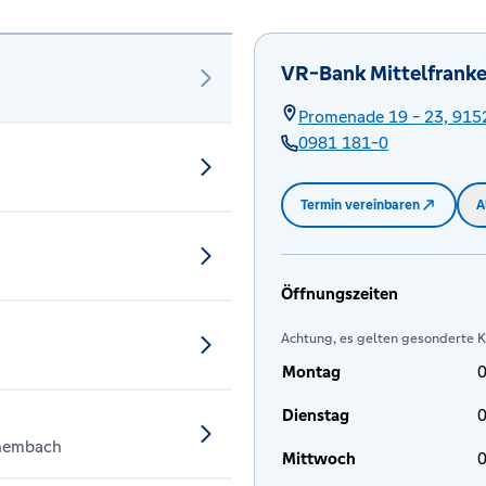
VR-Bank Mittelfranke
Promenade 19 - 23,
915
0981 181-0
Termin vereinbaren
A
Öffnungszeiten
Achtung, es gelten gesonderte 
Montag
0
Dienstag
0
zhembach
Mittwoch
0