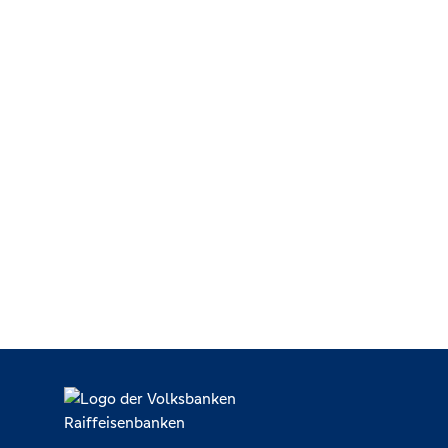
VR-Bank Mittelfranken Mitte eG - SB-Filiale Abenbe
Abenberg, Spalter Straße 2, 91183 Abenberg
VR-Bank Mittelfranken Mitte eG - SB-Filiale Ansba
Residenzstraße 2-6, 91522 Ansbach
VR-Bank Mittelfranken Mitte eG - SB-Filiale Colmbe
Am Markt 1, 91598 Colmberg
VR-Bank Mittelfranken Mitte eG - SB-Filiale Dentlei
Dinkelsbühler Str. 2, 91599 Dentlein am Forst
VR-Bank Mittelfranken Mitte eG - SB-Filiale Dombüh
Am Bahnhof, 91601 Dombühl
VR-Bank Mittelfranken Mitte eG - SB-Filiale Gebsatt