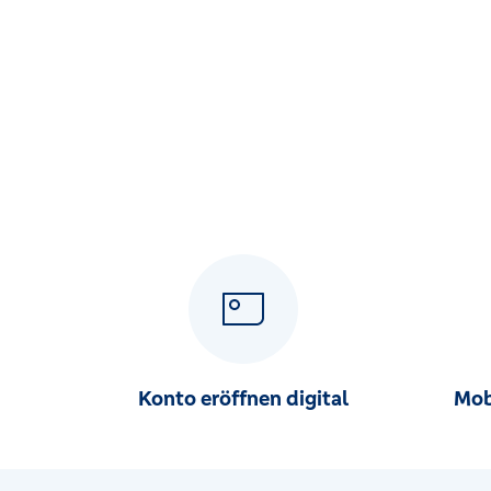
Georgensgmünd, Marktplatz 2, 91166 Georgensgm
VR-Bank Mittelfranken Mitte eG - Filiale Gunzenhau
Marktplatz 49, 91710 Gunzenhausen
VR-Bank Mittelfranken Mitte eG - Filiale Heilsbronn
Marktplatz 16 - 18, 91560 Heilsbronn
VR-Bank Mittelfranken Mitte eG - Filiale Herrieden
Vordere Gasse 2, 91567 Herrieden
VR-Bank Mittelfranken Mitte eG - Filiale Leutershau
Am Markt 14, 91578 Leutershausen
Konto eröffnen digital
Mob
VR-Bank Mittelfranken Mitte eG - Filiale Neuendette
Hauptstr. 13, 91564 Neuendettelsau