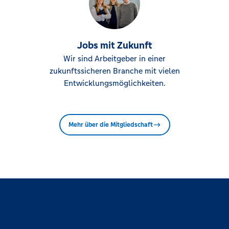
rg
Jobs mit Zukunft
Wir sind Arbeitgeber in einer
ch-BrückenCenter
zukunftssicheren Branche mit vielen
Entwicklungsmöglichkeiten.
rg
Mehr über die Mitgliedschaft
n am Forst
l
el