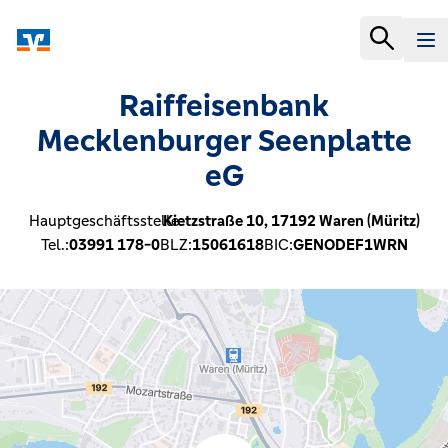
Raiffeisenbank
Mecklenburger Seenplatte
eG
Hauptgeschäftsstelle:
Kietzstraße 10,
17192
Waren (Müritz)
Tel.:
03991 178-0
BLZ:
15061618
BIC:
GENODEF1WRN