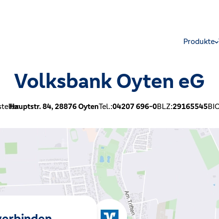
Produkte
Volksbank Oyten eG
telle:
Hauptstr. 84,
28876
Oyten
Tel.:
04207 696-0
BLZ:
29165545
BIC
 verbinden