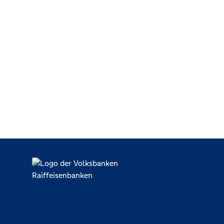
Lokal verankert, überregional vernetzt und unseren Mitgliedern ve
Raiffeisenbanken. Dabei orientieren wir uns an genossenschaftlich