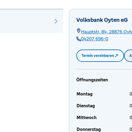
Volksbank Oyten eG
Hauptstr. 84,
28876
Oyt
04207 696-0
Termin vereinbaren
A
Öffnungszeiten
Montag
0
Dienstag
0
Mittwoch
0
Donnerstag
0