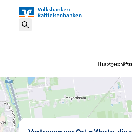
Schnelleinstiege
VR-NetKey
Hauptgeschäftss
OnlineBanking
VR Banking App
Karte sperren (116 116)
Vertrauen vor Ort – Werte, die