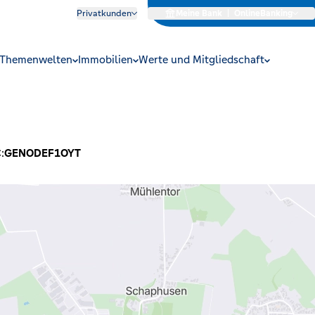
Privatkunden
Meine Bank
|
OnlineBanking
Themenwelten
Immobilien
Werte und Mitgliedschaft
:
GENODEF1OYT