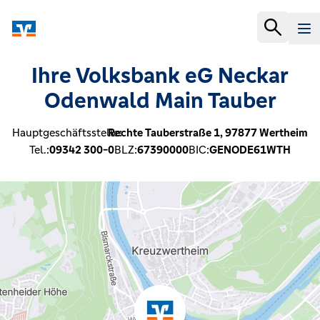
Ihre Volksbank eG Neckar
Odenwald Main Tauber
Hauptgeschäftsstelle:
Rechte Tauberstraße 1,
97877
Wertheim
Tel.:
09342 300-0
BLZ:
67390000
BIC:
GENODE61WTH