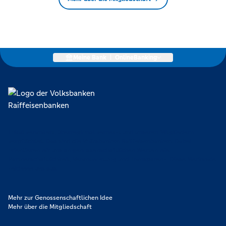
Meine Bank
|
OnlineBanking
Lokal verankert, überregional vernetzt und unseren Mitgliedern
verpflichtet. Das sind die Volksbanken Raiffeisenbanken. Dabei
orientieren wir uns an genossenschaftlichen Werten wie
Partnerschaftlichkeit, Verantwortung und Transparenz. Diese Merkmale
zeichnen uns aus.
Mehr zur Genossenschaftlichen Idee
Mehr über die Mitgliedschaft