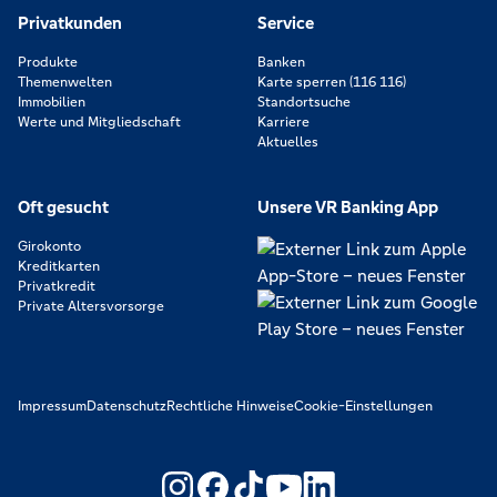
Privatkunden
Service
Produkte
Banken
Themenwelten
Karte sperren (116 116)
Immobilien
Standortsuche
Werte und Mitgliedschaft
Karriere
Aktuelles
Oft gesucht
Unsere VR Banking App
Girokonto
Kreditkarten
Privatkredit
Private Altersvorsorge
Impressum
Datenschutz
Rechtliche Hinweise
Cookie-Einstellungen
https://www.youtube.com/@V
https://www.linkedin.c