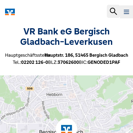
VR Bank eG Bergisch
Gladbach-Leverkusen
Hauptgeschäftsstelle:
Hauptstr. 186,
51465
Bergisch Gladbach
Tel.:
02202 126-0
BLZ:
37062600
BIC:
GENODED1PAF