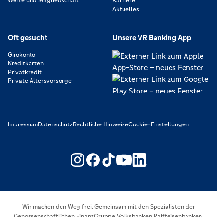
Werte und Mitgliedschaft
Karriere
Aktuelles
Oft gesucht
Unsere VR Banking App
Girokonto
Kreditkarten
Privatkredit
Private Altersvorsorge
Impressum
Datenschutz
Rechtliche Hinweise
Cookie-Einstellungen
https://www.youtube.com/@V
https://www.linkedin.c
Wir machen den Weg frei. Gemeinsam mit den Spezialisten der
Genossenschaftlichen FinanzGruppe Volksbanken Raiffeisenbanken.