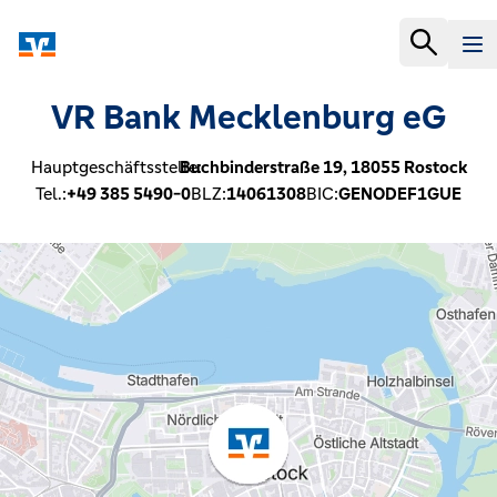
VR Bank Mecklenburg eG
Hauptgeschäftsstelle:
Buchbinderstraße 19,
18055
Rostock
Tel.:
+49 385 5490-0
BLZ:
14061308
BIC:
GENODEF1GUE