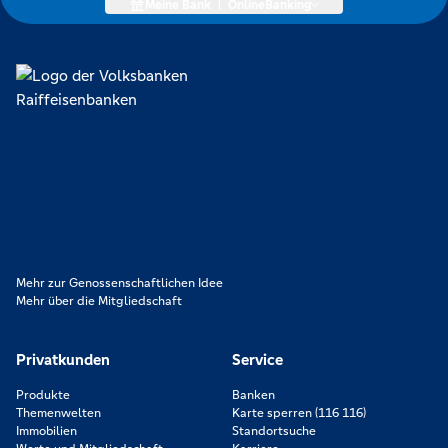
Meine Bank
|
OnlineBanking
Lokal verankert, überregional vernetzt und unseren Mitgliedern
verpflichtet. Das sind die Volksbanken Raiffeisenbanken. Dabei
orientieren wir uns an genossenschaftlichen Werten wie
Partnerschaftlichkeit, Verantwortung und Transparenz. Diese Merkmale
zeichnen uns aus.
Mehr zur Genossenschaftlichen Idee
Mehr über die Mitgliedschaft
Privatkunden
Service
Produkte
Banken
Themenwelten
Karte sperren (116 116)
Immobilien
Standortsuche