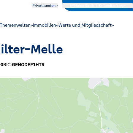
Privatkunden
Meine Bank
|
OnlineBanking
Themenwelten
Immobilien
Werte und Mitgliedschaft
ilter-Melle
90
BIC:
GENODEF1HTR