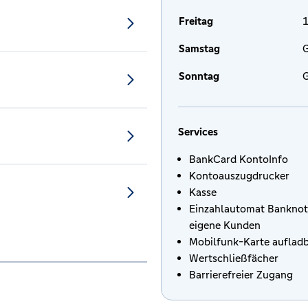
Freitag
1
Samstag
G
Sonntag
G
Services
BankCard KontoInfo
Kontoauszugdrucker
Kasse
Einzahlautomat Banknot
eigene Kunden
Mobilfunk-Karte auflad
Wertschließfächer
Barrierefreier Zugang