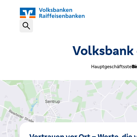
Schnelleinstiege
Volksbank 
VR-NetKey
Hauptgeschäftsstelle
Bi
OnlineBanking
VR Banking App
Karte sperren (116 116)
Vertrauen vor Ort – Werte, die