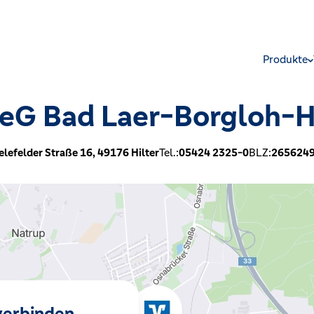
Produkte
eG Bad Laer-Borgloh-H
:
elefelder Straße 16,
49176
Hilter
Tel.:
05424 2325-0
BLZ:
265624
 verbinden