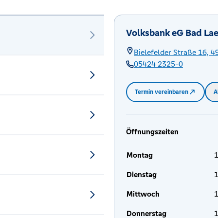
Volksbank eG Bad Lae
Bielefelder Straße 16,
4
05424 2325-0
Termin vereinbaren
A
Öffnungszeiten
Montag
1
Dienstag
1
Mittwoch
1
Donnerstag
1