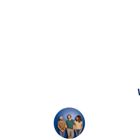
Filiale Mühlhausen
Aldinger Straße 104, 70378 Stuttgart
Filiale Neustadt
Neustadter Hauptstraße 89, 71336 Waiblingen
Filiale Oppelsbohm
Beethovenstraße 19, 73663 Berglen
Filiale Ostendplatz
Ostendstraße 62, 70188 Stuttgart
Filiale Plüderhausen
Am Marktplatz 6, 73655 Plüderhausen
Filiale Rotebühlstraße