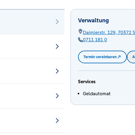
Verwaltung
Daimlerstr. 129,
70372
S
0711 181 0
Termin vereinbaren
A
Services
Geldautomat