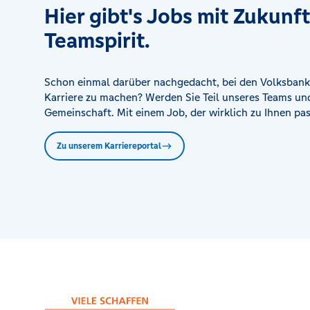
Hier gibt's Jobs mit Zukunf
Filiale Echterdingen
Teamspirit.
Hauptstraße 45, 70771 Leinfelden-Echterdingen
Filiale Gerlingen
Schon einmal darüber nachgedacht, bei den Volksbank
Kirchstraße 12, 70839 Gerlingen
Karriere zu machen? Werden Sie Teil unseres Teams und
Gemeinschaft. Mit einem Job, der wirklich zu Ihnen pas
Filiale Grunbach
Zu unserem Karriereportal
Schulstraße 2, 73630 Remshalden
Filiale Hegnach
Hohenackerstraße 2, 71334 Waiblingen
Filiale Heslach
Böblinger Straße 86, 70199 Stuttgart
Filiale Höfen