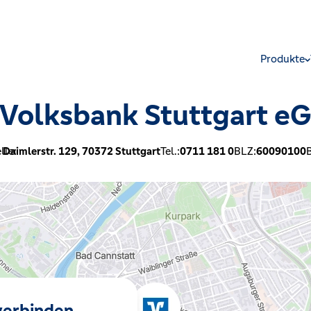
Produkte
Volksbank Stuttgart e
lle:
Daimlerstr. 129,
70372
Stuttgart
Tel.:
0711 181 0
BLZ:
60090100
B
 verbinden