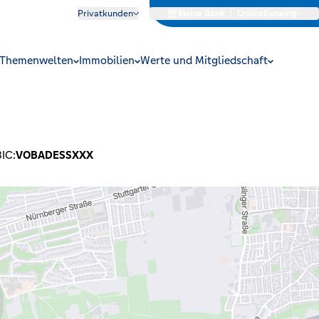
Privatkunden
Meine Bank
|
OnlineBanking
Themenwelten
Immobilien
Werte und Mitgliedschaft
G
IC:
VOBADESSXXX