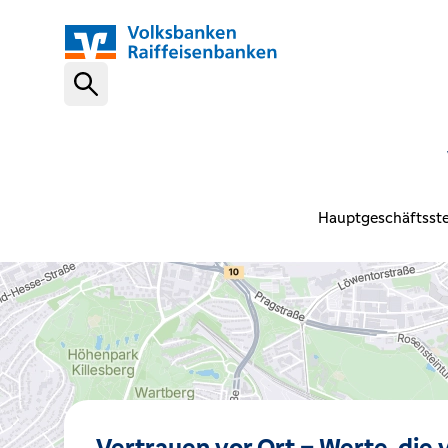
Schnelleinstiege
VR-NetKey
Hauptgeschäftsste
OnlineBanking
VR Banking App
Karte sperren (116 116)
Vertrauen vor Ort – Werte, die