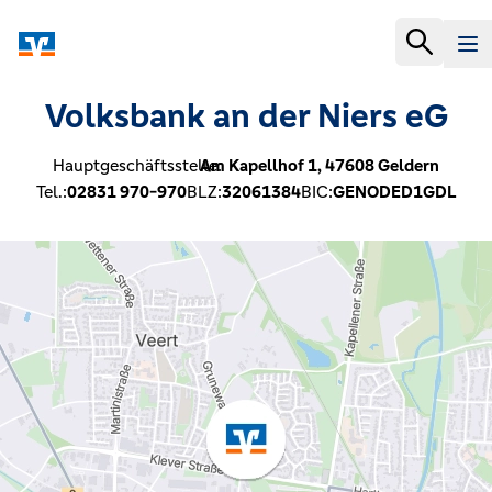
Volksbank an der Niers eG
Hauptgeschäftsstelle:
Am Kapellhof 1,
47608
Geldern
Tel.:
02831 970-970
BLZ:
32061384
BIC:
GENODED1GDL