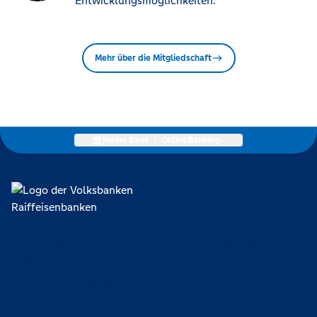
Entwicklungsmöglichkeiten.
Mehr über die Mitgliedschaft
Meine Bank
|
OnlineBanking
Lokal verankert, überregional vernetzt und unseren Mitgliedern
verpflichtet. Das sind die Volksbanken Raiffeisenbanken. Dabei
orientieren wir uns an genossenschaftlichen Werten wie
Partnerschaftlichkeit, Verantwortung und Transparenz. Diese Merkmale
zeichnen uns aus.