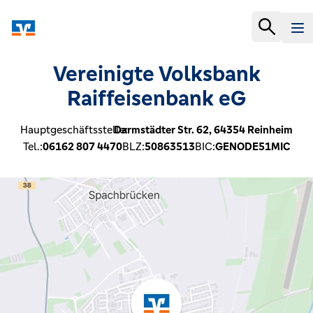
Vereinigte Volksbank
Raiffeisenbank eG
Hauptgeschäftsstelle:
Darmstädter Str. 62,
64354
Reinheim
Tel.:
06162 807 4470
BLZ:
50863513
BIC:
GENODE51MIC