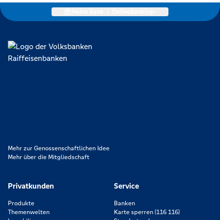
Meine Bank
|
OnlineBanking
Lokal verankert, überregional vernetzt und unseren Mitgliedern
verpflichtet. Das sind die Volksbanken Raiffeisenbanken. Dabei
orientieren wir uns an genossenschaftlichen Werten wie
Partnerschaftlichkeit, Verantwortung und Transparenz. Diese Merkmale
zeichnen uns aus.
Mehr zur Genossenschaftlichen Idee
Mehr über die Mitgliedschaft
Privatkunden
Service
Produkte
Banken
Themenwelten
Karte sperren (116 116)