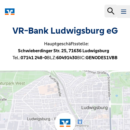
VR-Bank Ludwigsburg eG
Hauptgeschäftsstelle:
Schwieberdinger Str. 25,
71636
Ludwigsburg
Tel.:
07141 248-0
BLZ:
60491430
BIC:
GENODES1VBB