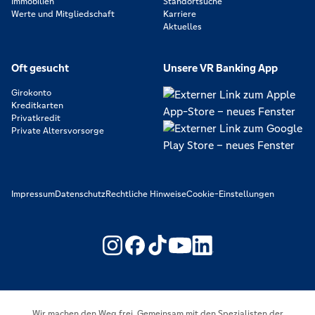
Immobilien
Standortsuche
Werte und Mitgliedschaft
Karriere
Aktuelles
Oft gesucht
Unsere VR Banking App
Girokonto
Kreditkarten
Privatkredit
Private Altersvorsorge
Impressum
Datenschutz
Rechtliche Hinweise
Cookie-Einstellungen
https://www.youtube.com/@V
https://www.linkedin.c
Wir machen den Weg frei. Gemeinsam mit den Spezialisten der