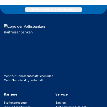
Meine Bank
|
OnlineBanking
Lokal verankert, überregional vernetzt und unseren Mitgliedern
verpflichtet. Das sind die Volksbanken Raiffeisenbanken. Dabei
orientieren wir uns an genossenschaftlichen Werten wie
Partnerschaftlichkeit, Verantwortung und Transparenz. Diese Merkmale
zeichnen uns aus.
Mehr zur Genossenschaftlichen Idee
Mehr über die Mitgliedschaft
Karriere
Service
Stellenangebote
Banken