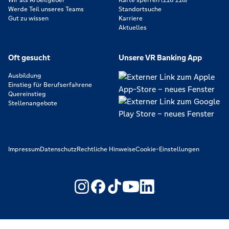
Wir als Arbeitgeber
Karte sperren (116 116)
Werde Teil unseres Teams
Standortsuche
Gut zu wissen
Karriere
Aktuelles
Oft gesucht
Unsere VR Banking App
Ausbildung
Einstieg für Berufserfahrene
Quereinstieg
Stellenangebote
Impressum
Datenschutz
Rechtliche Hinweise
Cookie-Einstellungen
https://www.youtube.com/@V
https://www.linkedin.c