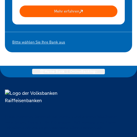
Mehr erfahren
Bitte wählen Sie Ihre Bank aus
Meine Bank
|
OnlineBanking
Lokal verankert, überregional vernetzt und unseren Mitgliedern
verpflichtet. Das sind die Volksbanken Raiffeisenbanken. Dabei
orientieren wir uns an genossenschaftlichen Werten wie
Partnerschaftlichkeit, Verantwortung und Transparenz. Diese Merkmale