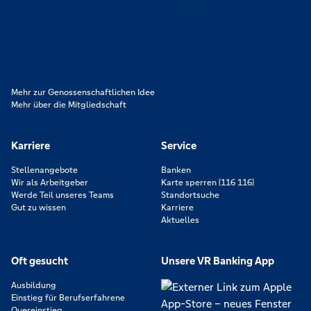
Lokal verankert, überregional vernetzt und unseren Mitgliedern
verpflichtet. Das sind die Volksbanken Raiffeisenbanken. Dabei
orientieren wir uns an genossenschaftlichen Werten wie
Partnerschaftlichkeit, Verantwortung und Transparenz. Diese Merkmale
zeichnen uns aus.
Mehr zur Genossenschaftlichen Idee
Mehr über die Mitgliedschaft
Karriere
Service
Stellenangebote
Banken
Wir als Arbeitgeber
Karte sperren (116 116)
Werde Teil unseres Teams
Standortsuche
Gut zu wissen
Karriere
Aktuelles
Oft gesucht
Unsere VR Banking App
Ausbildung
Einstieg für Berufserfahrene
Quereinstieg