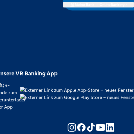
Meine Bank
|
OnlineBanking
nsere VR Banking App
https://www.yout
https://www.