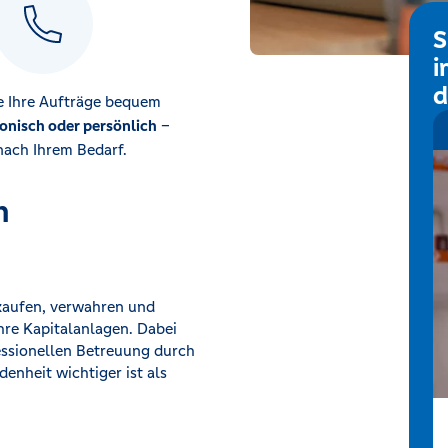
S
i
d
ie Ihre Aufträge bequem
fonisch oder persönlich
–
nach Ihrem Bedarf.
h
kaufen, verwahren und
hre Kapitalanlagen. Dabei
fessionellen Betreuung durch
enheit wichtiger ist als