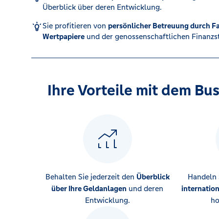
Überblick über deren Entwicklung.
Karte sperren (116 116)
Sie profitieren von
persönlicher Betreuung durch Fa
Wertpapiere
und der genossenschaftlichen Finanzst
Kredit für Selbstständige
Ihre Vorteile mit dem Bu
Behalten Sie jederzeit den
Überblick
Handeln 
über Ihre Geldanlagen
und deren
internatio
Entwicklung.
ho