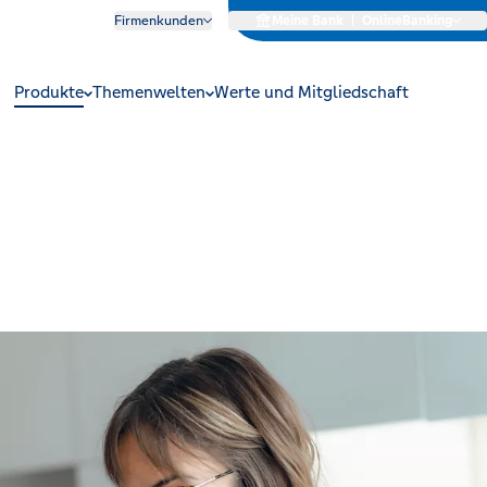
Firmenkunden
Meine Bank
|
OnlineBanking
Produkte
Themenwelten
Werte und Mitgliedschaft