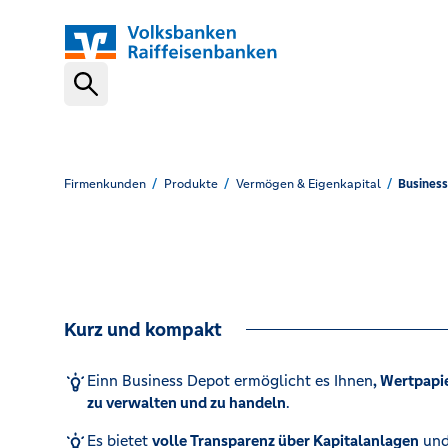
Schnelleinstiege
Geschäftskonto
Firmenkunden
Produkte
Vermögen & Eigenkapital
Busines
Banking-Software
Kurz und kompakt
Finanzierung
Einn Business Depot ermöglicht es Ihnen
, Wertpapi
zu verwalten und zu handeln
.
Bargeldlos kassieren
Es bietet
volle Transparenz über Kapitalanlagen
und