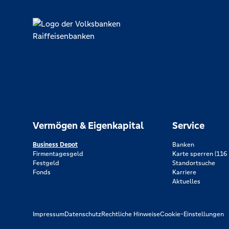
Lokal verankert, überregional vernetzt und unseren Mitgliedern ve
Raiffeisenbanken. Dabei orientieren wir uns an genossenschaftlich
Verantwortung und Transparenz. Diese Merkmale zeichnen uns aus
Vermögen & Eigenkapital
Service
Business Depot
Banken
Firmentagesgeld
Karte sperren (116 
Festgeld
Standortsuche
Fonds
Karriere
Aktuelles
Impressum
Datenschutz
Rechtliche Hinweise
Cookie-Einstellungen