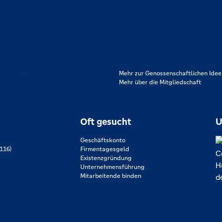
rpflichtet. Das sind die Volksbanken
Mehr zur Genossenschaftlichen Idee
en Werten wie Partnerschaftlichkeit,
Mehr über die Mitgliedschaft
.
Oft gesucht
U
Geschäftskonto
116)
Firmentagesgeld
Existenzgründung
Unternehmensführung
Mitarbeitende binden