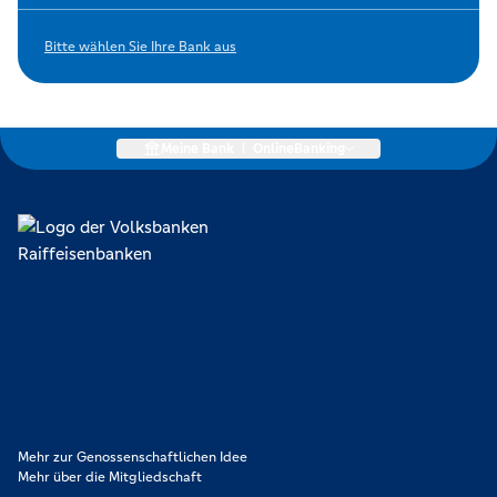
Bitte wählen Sie Ihre Bank aus
Meine Bank
|
OnlineBanking
Lokal verankert, überregional vernetzt und unseren Mitgliedern
verpflichtet. Das sind die Volksbanken Raiffeisenbanken. Dabei
orientieren wir uns an genossenschaftlichen Werten wie
Partnerschaftlichkeit, Verantwortung und Transparenz. Diese Merkmale
zeichnen uns aus.
Mehr zur Genossenschaftlichen Idee
Mehr über die Mitgliedschaft