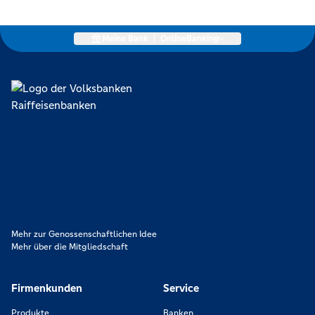
Meine Bank
|
OnlineBanking
Lokal verankert, überregional vernetzt und unseren Mitgliedern
verpflichtet. Das sind die Volksbanken Raiffeisenbanken. Dabei
orientieren wir uns an genossenschaftlichen Werten wie
Partnerschaftlichkeit, Verantwortung und Transparenz. Diese Merkmale
zeichnen uns aus.
Mehr zur Genossenschaftlichen Idee
Mehr über die Mitgliedschaft
Firmenkunden
Service
Produkte
Banken