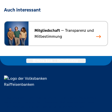
Auch interessant
Mitgliedschaft
— Transparenz und
Mitbestimmung
Meine Bank
|
OnlineBanking
Lokal verankert, überregional vernetzt und unseren Mitgliedern
verpflichtet. Das sind die Volksbanken Raiffeisenbanken. Dabei
orientieren wir uns an genossenschaftlichen Werten wie
Partnerschaftlichkeit, Verantwortung und Transparenz. Diese Merkmale