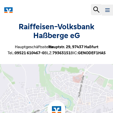
Raiffeisen-Volksbank
Haßberge eG
Hauptgeschäftsstelle:
Hauptstr. 29,
97437
Haßfurt
Tel.:
09521 610467-0
BLZ:
79363151
BIC:
GENODEF1HAS