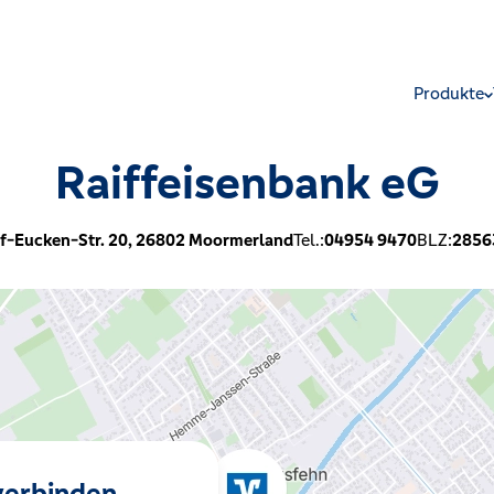
Produkte
Raiffeisenbank eG
f-Eucken-Str. 20,
26802
Moormerland
Tel.:
04954 9470
BLZ:
2856
 verbinden