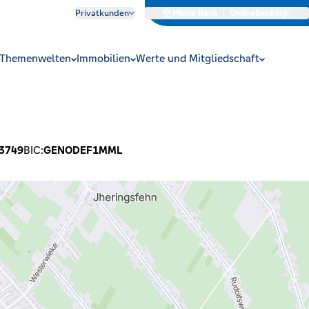
Privatkunden
Meine Bank
|
OnlineBanking
Themenwelten
Immobilien
Werte und Mitgliedschaft
3749
BIC:
GENODEF1MML