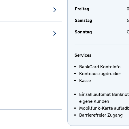
Freitag
0
Samstag
G
Sonntag
G
Services
BankCard KontoInfo
Kontoauszugdrucker
Kasse
Einzahlautomat Banknot
eigene Kunden
Mobilfunk-Karte auflad
Barrierefreier Zugang