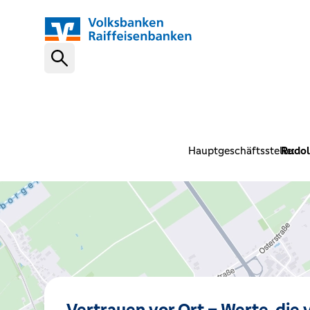
Schnelleinstiege
VR-NetKey
Hauptgeschäftsstelle:
Rudol
OnlineBanking
VR Banking App
Karte sperren (116 116)
Vertrauen vor Ort – Werte, die