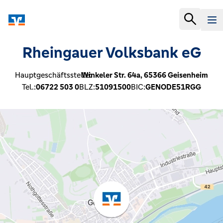
Rheingauer Volksbank eG
Hauptgeschäftsstelle:
Winkeler Str. 64a,
65366
Geisenheim
Tel.:
06722 503 0
BLZ:
51091500
BIC:
GENODE51RGG