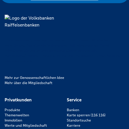
Lokal verankert, überregional vernetzt und unseren Mitgliedern
verpflichtet. Das sind die Volksbanken Raiffeisenbanken. Dabei
orientieren wir uns an genossenschaftlichen Werten wie
Partnerschaftlichkeit, Verantwortung und Transparenz. Diese Merkmale
zeichnen uns aus.
Mehr zur Genossenschaftlichen Idee
Mehr über die Mitgliedschaft
Privatkunden
Service
Produkte
Banken
Themenwelten
Karte sperren (116 116)
Immobilien
Standortsuche
Werte und Mitgliedschaft
Karriere