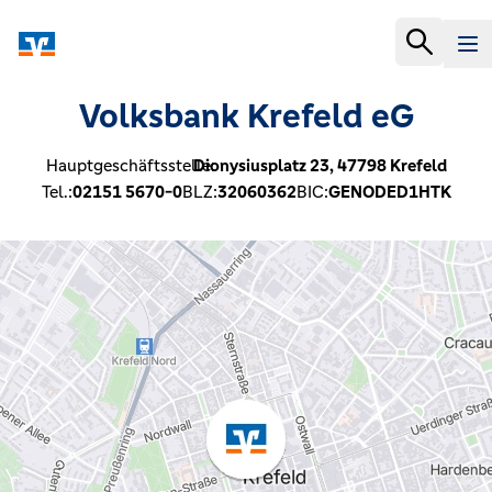
Volksbank Krefeld eG
Hauptgeschäftsstelle:
Dionysiusplatz 23,
47798
Krefeld
Tel.:
02151 5670-0
BLZ:
32060362
BIC:
GENODED1HTK