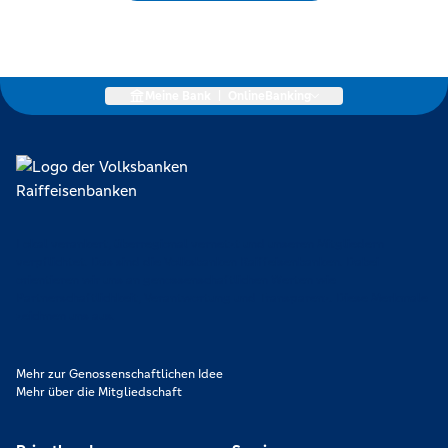
Meine Bank
|
OnlineBanking
Lokal verankert, überregional vernetzt und unseren Mitgliedern
verpflichtet. Das sind die Volksbanken Raiffeisenbanken. Dabei
orientieren wir uns an genossenschaftlichen Werten wie
Partnerschaftlichkeit, Verantwortung und Transparenz. Diese Merkmale
zeichnen uns aus.
Mehr zur Genossenschaftlichen Idee
Mehr über die Mitgliedschaft