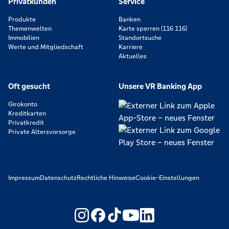
Privatkunden
Service
Produkte
Banken
Themenwelten
Karte sperren (116 116)
Immobilien
Standortsuche
Werte und Mitgliedschaft
Karriere
Aktuelles
Oft gesucht
Unsere VR Banking App
Girokonto
Kreditkarten
Privatkredit
Private Altersvorsorge
Impressum
Datenschutz
Rechtliche Hinweise
Cookie-Einstellungen
https://www.youtube.com/@V
https://www.linkedin.c