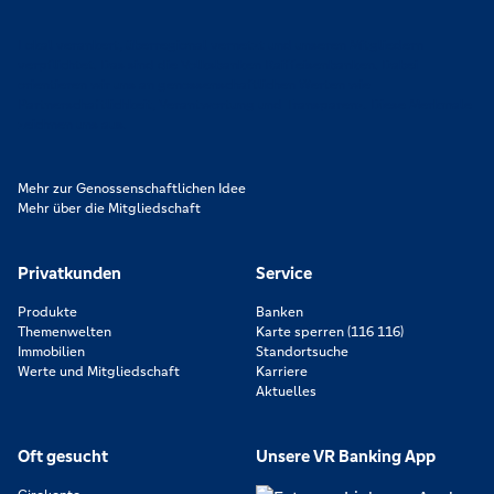
Lokal verankert, überregional vernetzt und unseren Mitgliedern
verpflichtet. Das sind die Volksbanken Raiffeisenbanken. Dabei
orientieren wir uns an genossenschaftlichen Werten wie
Partnerschaftlichkeit, Verantwortung und Transparenz. Diese Merkmale
zeichnen uns aus.
Mehr zur Genossenschaftlichen Idee
Mehr über die Mitgliedschaft
Privatkunden
Service
Produkte
Banken
Themenwelten
Karte sperren (116 116)
Immobilien
Standortsuche
Werte und Mitgliedschaft
Karriere
Aktuelles
Oft gesucht
Unsere VR Banking App