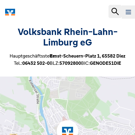
Volksbank Rhein-Lahn-
Limburg eG
Hauptgeschäftsstelle:
Ernst-Scheuern-Platz 1,
65582
Diez
Tel.:
06432 502-0
BLZ:
57092800
BIC:
GENODE51DIE