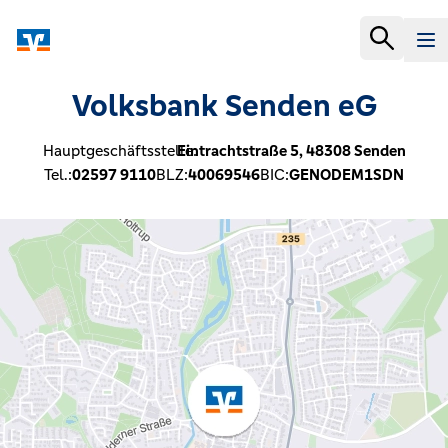
Volksbank Senden eG
Hauptgeschäftsstelle:
Eintrachtstraße 5,
48308
Senden
Tel.:
02597 9110
BLZ:
40069546
BIC:
GENODEM1SDN