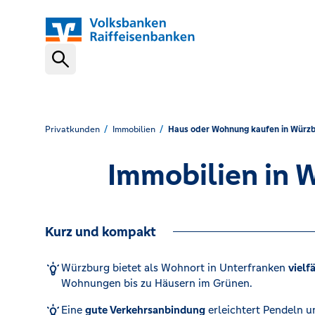
Schnelleinstiege
VR-NetKey
Privatkunden
Immobilien
Haus oder Wohnung kaufen in Würz
Immobilien in 
OnlineBanking
Kurz und kompakt
VR Banking App
Würzburg bietet als Wohnort in Unterfranken
vielf
Wohnungen bis zu Häusern im Grünen.
Karte sperren (116 116)
Eine
gute Verkehrsanbindung
erleichtert Pendeln 