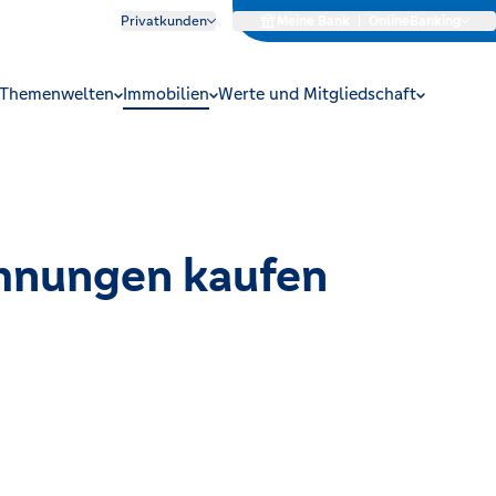
Privatkunden
Meine Bank
|
OnlineBanking
Themenwelten
Immobilien
Werte und Mitgliedschaft
ohnungen kaufen