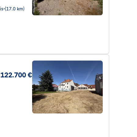
is
•
(17.0 km)
122.700 €