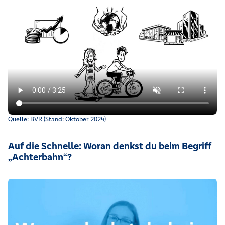
Was Geldanlage mit Nachhaltigkeit zu tun hat und was Anlegi
Quelle: BVR (Stand: Oktober 2024)
Auf die Schnelle: Woran denkst du beim Begriff
„Achterbahn“?