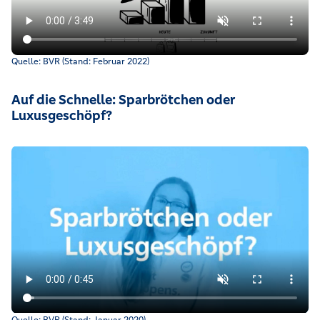
Was man unter Inflation und Deflation versteht und warum und
Quelle: BVR (Stand: Februar 2022)
Auf die Schnelle: Sparbrötchen oder
Luxusgeschöpf?
Quelle: BVR (Stand: Januar 2020)