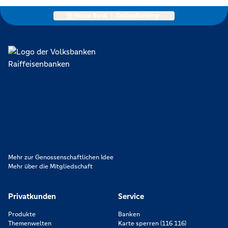
Meine Bank
|
OnlineBanking
Lokal verankert, überregional vernetzt und unseren Mitgliedern
verpflichtet. Das sind die Volksbanken Raiffeisenbanken. Dabei
orientieren wir uns an genossenschaftlichen Werten wie
Partnerschaftlichkeit, Verantwortung und Transparenz. Diese Merkmale
zeichnen uns aus.
Mehr zur Genossenschaftlichen Idee
Mehr über die Mitgliedschaft
Privatkunden
Service
Produkte
Banken
Themenwelten
Karte sperren (116 116)