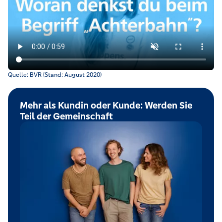
Was für ein Achterbahn-Typ bist du? Und was hat eine Achter
Quelle: BVR (Stand: August 2020)
Mehr als Kundin oder Kunde: Werden Sie
Teil der Gemeinschaft