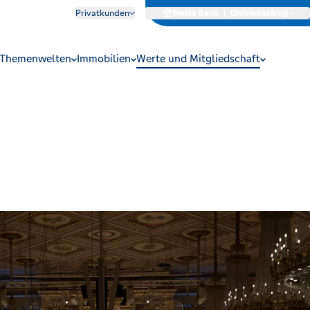
Privatkunden
Meine Bank
|
OnlineBanking
Themenwelten
Immobilien
Werte und Mitgliedschaft