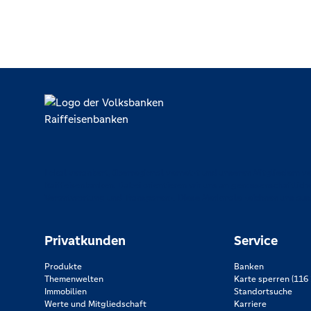
Lokal verankert, überregional vernetzt und unseren Mitgliedern ve
Raiffeisenbanken. Dabei orientieren wir uns an genossenschaftlich
Verantwortung und Transparenz. Diese Merkmale zeichnen uns aus
Privatkunden
Service
Produkte
Banken
Themenwelten
Karte sperren (116 
Immobilien
Standortsuche
Werte und Mitgliedschaft
Karriere