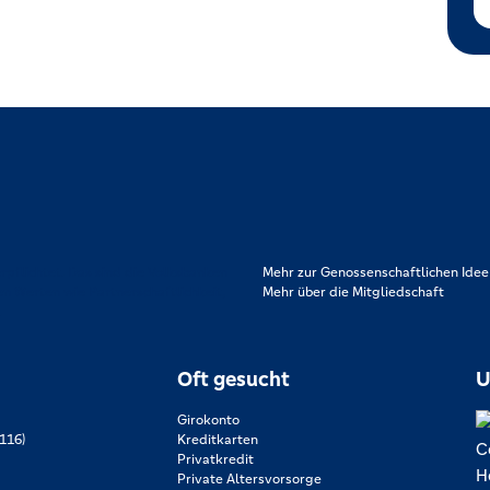
rpflichtet. Das sind die Volksbanken
Mehr zur Genossenschaftlichen Idee
en Werten wie Partnerschaftlichkeit,
Mehr über die Mitgliedschaft
.
Oft gesucht
U
Girokonto
116)
Kreditkarten
Privatkredit
Private Altersvorsorge