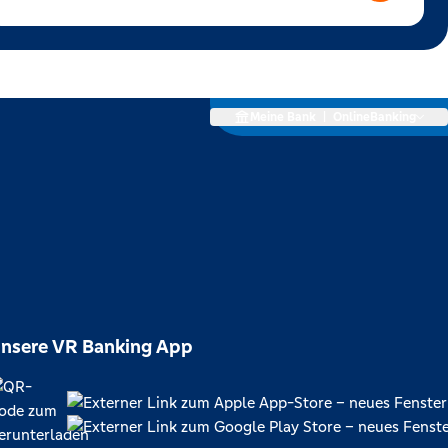
Meine Bank
|
OnlineBanking
nsere VR Banking App