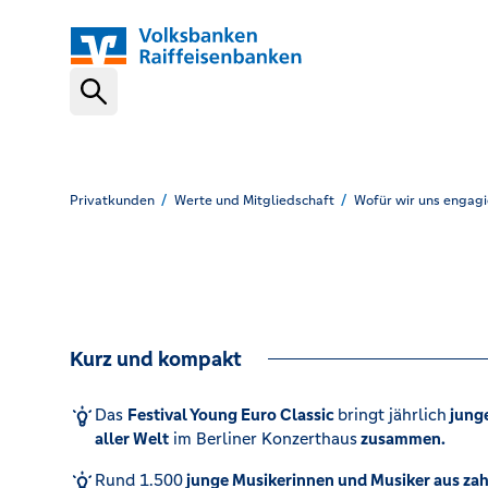
Schnelleinstiege
VR-NetKey
Privatkunden
Werte und Mitgliedschaft
Wofür wir uns engagi
OnlineBanking
Kurz und kompakt
VR Banking App
Das
Festival Young Euro Classic
bringt jährlich
junge
aller Welt
im Berliner Konzerthaus
zusammen.
Karte sperren (116 116)
Rund 1.500
junge Musikerinnen und Musiker aus za