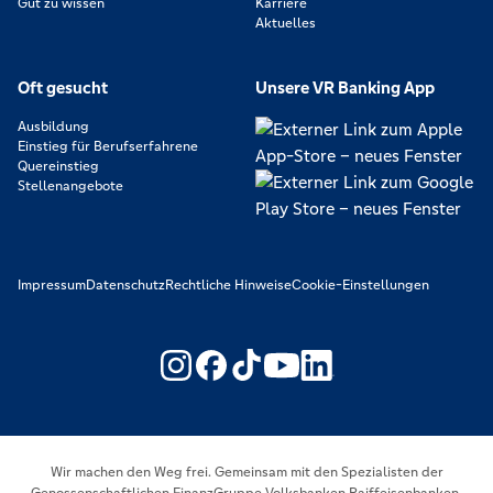
Gut zu wissen
Karriere
Aktuelles
Oft gesucht
Unsere VR Banking App
Ausbildung
Einstieg für Berufserfahrene
Quereinstieg
Stellenangebote
Impressum
Datenschutz
Rechtliche Hinweise
Cookie-Einstellungen
https://www.youtube.com/@V
https://www.linkedin.c
Wir machen den Weg frei. Gemeinsam mit den Spezialisten der