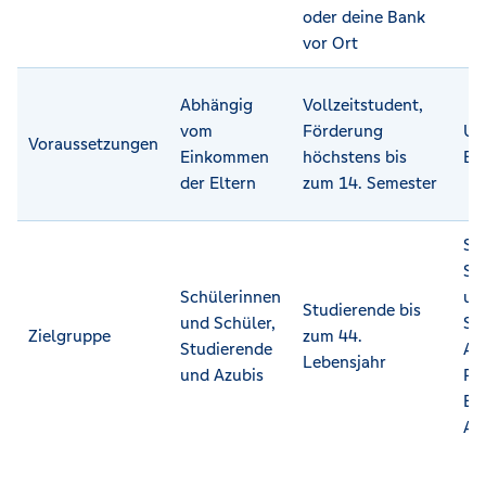
oder deine Bank
vor Ort
Abhängig
Vollzeitstudent,
vom
Förderung
Un
Voraussetzungen
Einkommen
höchstens bis
Ei
der Eltern
zum 14. Semester
Sc
Sc
Schülerinnen
un
Studierende bis
und Schüler,
Sc
Zielgruppe
zum 44.
Studierende
Au
Lebensjahr
und Azubis
Pra
Er
Au