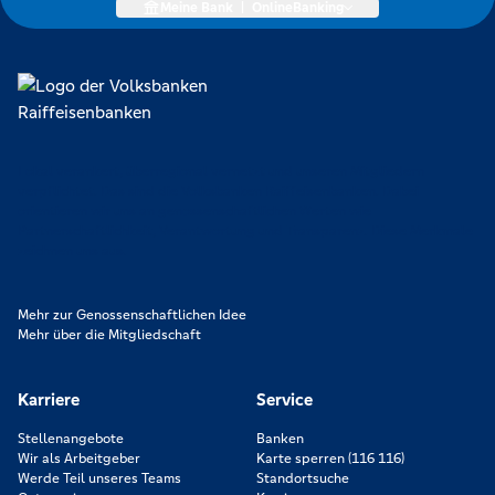
Meine Bank
|
OnlineBanking
Lokal verankert, überregional vernetzt und unseren Mitgliedern
verpflichtet. Das sind die Volksbanken Raiffeisenbanken. Dabei
orientieren wir uns an genossenschaftlichen Werten wie
Partnerschaftlichkeit, Verantwortung und Transparenz. Diese Merkmale
zeichnen uns aus.
Mehr zur Genossenschaftlichen Idee
Mehr über die Mitgliedschaft
Karriere
Service
Stellenangebote
Banken
Wir als Arbeitgeber
Karte sperren (116 116)
Werde Teil unseres Teams
Standortsuche