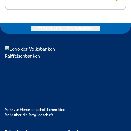
Meine Bank
|
OnlineBanking
Lokal verankert, überregional vernetzt und unseren Mitgliedern
verpflichtet. Das sind die Volksbanken Raiffeisenbanken. Dabei
orientieren wir uns an genossenschaftlichen Werten wie
Partnerschaftlichkeit, Verantwortung und Transparenz. Diese Merkmale
zeichnen uns aus.
Mehr zur Genossenschaftlichen Idee
Mehr über die Mitgliedschaft