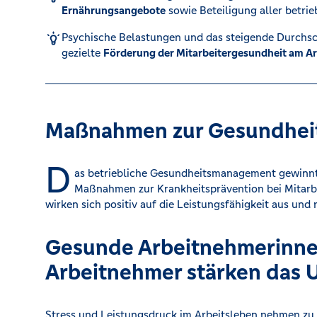
Ernährungsangebote
sowie Beteiligung aller betrie
Karte sperren (116 116)
Psychische Belastungen und das steigende Durchsch
gezielte
Förderung der Mitarbeitergesundheit am Ar
Kredit für Selbstständige
Maßnahmen zur Gesundhei
D
as betriebliche Gesundheitsmanagement gewinn
Maßnahmen zur Krankheitsprävention bei Mitarbe
wirken sich positiv auf die Leistungsfähigkeit aus und 
Gesunde Arbeitnehmerinn
Arbeitnehmer stärken das
Stress und Leistungsdruck im Arbeitsleben nehmen zu. 