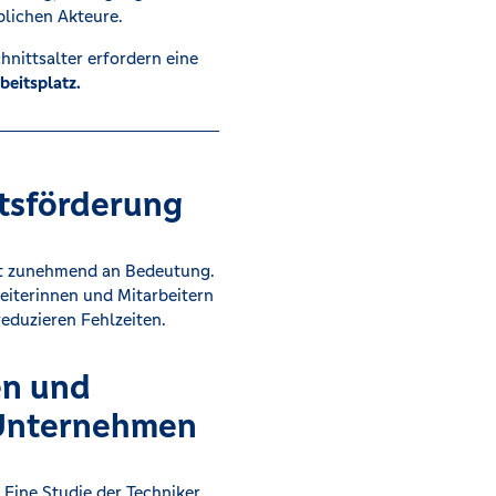
blichen Akteure.
nittsalter erfordern eine
beitsplatz.
tsförderung
t zunehmend an Bedeutung.
iterinnen und Mitarbeitern
reduzieren Fehlzeiten.
en und
 Unternehmen
Eine Studie der Techniker