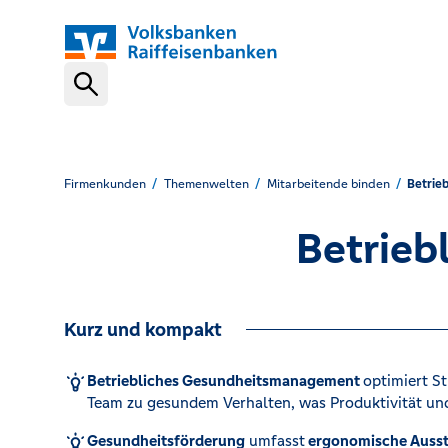
Schnelleinstiege
Geschäftskonto
Firmenkunden
Themenwelten
Mitarbeitende binden
Betrie
Betrieb
Banking-Software
Kurz und kompakt
Finanzierung
Betriebliches Gesundheitsmanagement
optimiert St
Team zu gesundem Verhalten, was Produktivität und
Bargeldlos kassieren
Gesundheitsförderung
umfasst
ergonomische Ausst