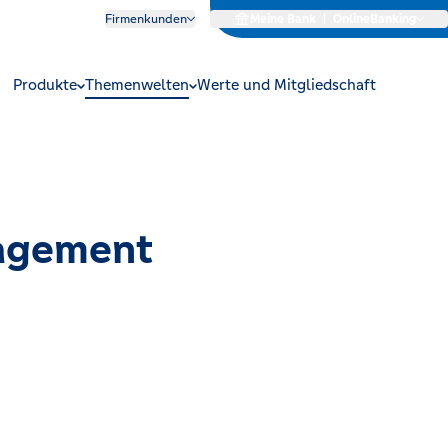
Firmenkunden
Meine Bank
|
OnlineBanking
Produkte
Themenwelten
Werte und Mitgliedschaft
nagement