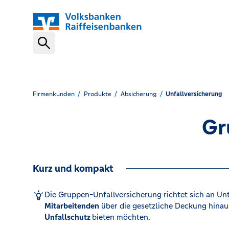
Schnelleinstiege
Geschäftskonto
Firmenkunden
Produkte
Absicherung
Unfallversicherung
Gr
Banking-Software
Kurz und kompakt
Finanzierung
Die Gruppen-Unfallversicherung richtet sich an Un
Mitarbeitenden
über die gesetzliche Deckung hinau
Bargeldlos kassieren
Unfallschutz
bieten möchten.