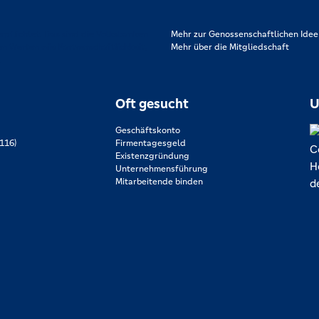
rpflichtet. Das sind die Volksbanken
Mehr zur Genossenschaftlichen Idee
en Werten wie Partnerschaftlichkeit,
Mehr über die Mitgliedschaft
.
Oft gesucht
U
Geschäftskonto
116)
Firmentagesgeld
Existenzgründung
Unternehmensführung
Mitarbeitende binden