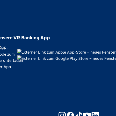
nsere VR Banking App
https://www.yout
https://www.