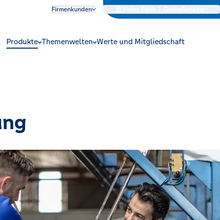
Firmenkunden
Meine Bank
|
OnlineBanking
Produkte
Themenwelten
Werte und Mitgliedschaft
ung