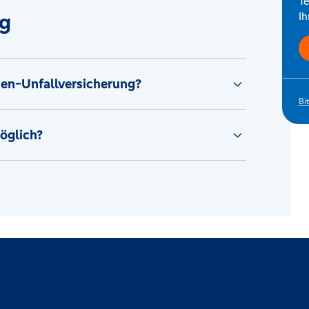
Te
ng
Ih
pen-Unfallversicherung?
Bi
öglich?