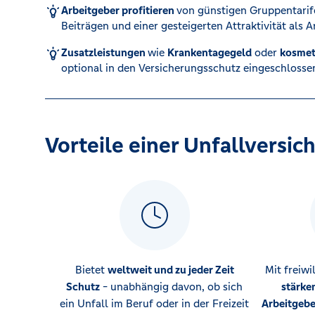
Arbeitgeber profitieren
von günstigen Gruppentarife
Beiträgen und einer gesteigerten Attraktivität als 
Karte sperren (116 116)
Zusatzleistungen
wie
Krankentagegeld
oder
kosmet
optional in den Versicherungsschutz eingeschlosse
Kredit für Selbstständige
Vorteile einer Unfallversic
Bietet
weltweit und zu jeder Zeit
Mit freiwi
Schutz
- unabhängig davon, ob sich
stärke
ein Unfall im Beruf oder in der Freizeit
Arbeitgeb