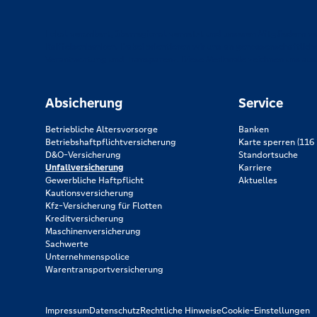
Lokal verankert, überregional vernetzt und unseren Mitgliedern ve
Raiffeisenbanken. Dabei orientieren wir uns an genossenschaftlich
Verantwortung und Transparenz. Diese Merkmale zeichnen uns aus
Absicherung
Service
Betriebliche Altersvorsorge
Banken
Betriebshaftpflichtversicherung
Karte sperren (116 
D&O-Versicherung
Standortsuche
Unfallversicherung
Karriere
Gewerbliche Haftpflicht
Aktuelles
Kautionsversicherung
Kfz-Versicherung für Flotten
Kreditversicherung
Maschinenversicherung
Sachwerte
Unternehmenspolice
Warentransportversicherung
Impressum
Datenschutz
Rechtliche Hinweise
Cookie-Einstellungen