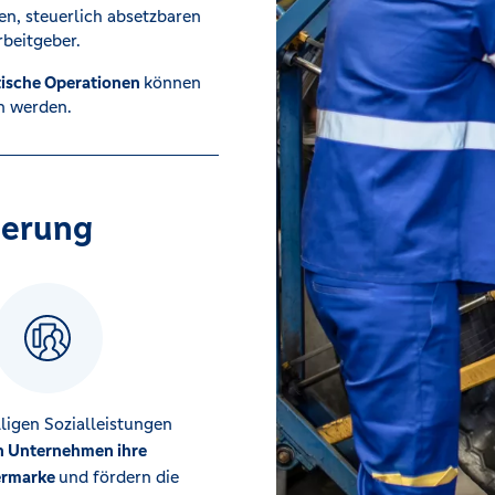
n, steuerlich absetzbaren
Arbeitgeber.
ische Operationen
können
n werden.
herung
lligen Sozialleistungen
n Unternehmen ihre
ermarke
und fördern die