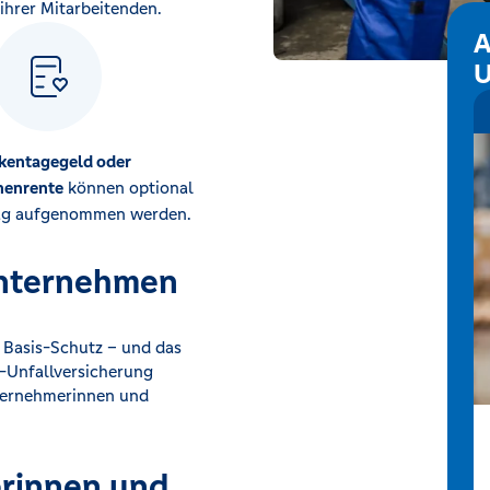
ihrer Mitarbeitenden.
A
U
kentagegeld oder
nenrente
können optional
rag aufgenommen werden.
 Unternehmen
n Basis-Schutz – und das
-Unfallversicherung
nternehmerinnen und
erinnen und