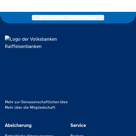
Meine Bank
|
OnlineBanking
Lokal verankert, überregional vernetzt und unseren Mitgliedern
verpflichtet. Das sind die Volksbanken Raiffeisenbanken. Dabei
orientieren wir uns an genossenschaftlichen Werten wie
Partnerschaftlichkeit, Verantwortung und Transparenz. Diese Merkmale
zeichnen uns aus.
Mehr zur Genossenschaftlichen Idee
Mehr über die Mitgliedschaft
Absicherung
Service
Betriebliche Altersvorsorge
Banken