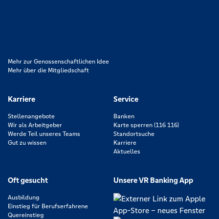
verpflichtet. Das sind die Volksbanken Raiffeisenbanken. Dabei
orientieren wir uns an genossenschaftlichen Werten wie
Partnerschaftlichkeit, Verantwortung und Transparenz. Diese Merkmale
zeichnen uns aus.
Mehr zur Genossenschaftlichen Idee
Mehr über die Mitgliedschaft
Karriere
Service
Stellenangebote
Banken
Wir als Arbeitgeber
Karte sperren (116 116)
Werde Teil unseres Teams
Standortsuche
Gut zu wissen
Karriere
Aktuelles
Oft gesucht
Unsere VR Banking App
Ausbildung
Einstieg für Berufserfahrene
Quereinstieg