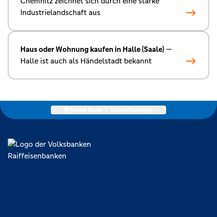
Chemnitz zeichnet sich durch eine starke
Industrielandschaft aus
Haus oder Wohnung kaufen in Halle (Saale)
—
Halle ist auch als Händelstadt bekannt
Meine Bank
|
OnlineBanking
Lokal verankert, überregional vernetzt und unseren Mitgliedern
verpflichtet. Das sind die Volksbanken Raiffeisenbanken. Dabei
orientieren wir uns an genossenschaftlichen Werten wie
Partnerschaftlichkeit, Verantwortung und Transparenz. Diese Merkmale
zeichnen uns aus.