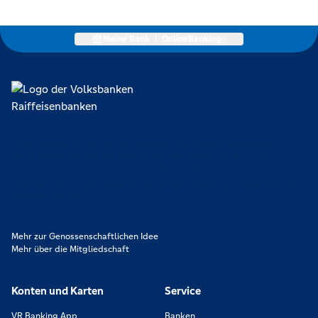
Meine Bank
|
OnlineBanking
Lokal verankert, überregional vernetzt und unseren Mitgliedern
verpflichtet. Das sind die Volksbanken Raiffeisenbanken. Dabei
orientieren wir uns an genossenschaftlichen Werten wie
Partnerschaftlichkeit, Verantwortung und Transparenz. Diese Merkmale
zeichnen uns aus.
Mehr zur Genossenschaftlichen Idee
Mehr über die Mitgliedschaft
Konten und Karten
Service
VR Banking App
Banken