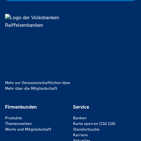
Lokal verankert, überregional vernetzt und unseren Mitgliedern
verpflichtet. Das sind die Volksbanken Raiffeisenbanken. Dabei
orientieren wir uns an genossenschaftlichen Werten wie
Partnerschaftlichkeit, Verantwortung und Transparenz. Diese Merkmale
zeichnen uns aus.
Mehr zur Genossenschaftlichen Idee
Mehr über die Mitgliedschaft
Firmenkunden
Service
Produkte
Banken
Themenwelten
Karte sperren (116 116)
Werte und Mitgliedschaft
Standortsuche
Karriere
Aktuelles