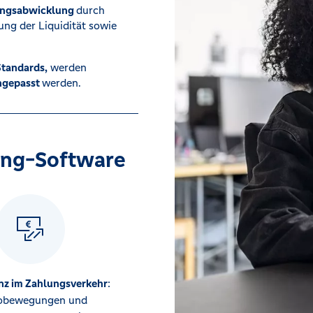
lungsabwicklung
durch
ng der Liquidität sowie
Standards,
werden
angepasst
werden.
king-Software
nz im Zahlungsverkehr
:
obewegungen und