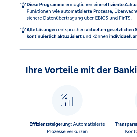
Diese Programme
ermöglichen eine
effiziente Zah
Funktionen wie automatisierte Prozesse, Überwachu
Karte sperren (116 116)
sichere Datenübertragung über EBICS und FinTS.
Alle Lösungen
entsprechen
aktuellen gesetzlichen 
kontinuierlich aktualisiert
und können
individuell 
Kredit für Selbstständige
Ihre Vorteile mit der Ban
Effizienzsteigerung
: Automatisierte
Transpare
Prozesse verkürzen
Kont