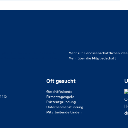
rpflichtet. Das sind die Volksbanken
Mehr zur Genossenschaftlichen Idee
en Werten wie Partnerschaftlichkeit,
Mehr über die Mitgliedschaft
.
Oft gesucht
U
Geschäftskonto
116)
Firmentagesgeld
Existenzgründung
Unternehmensführung
Mitarbeitende binden