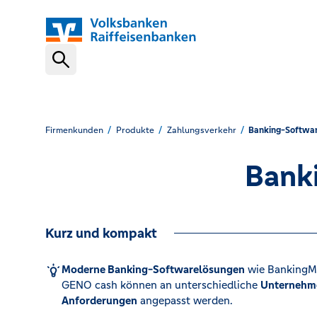
Schnelleinstiege
Geschäftskonto
Firmenkunden
Produkte
Zahlungsverkehr
Banking-Softwa
Banki
Banking-Software
Kurz und kompakt
Finanzierung
Moderne Banking-Softwarelösungen
wie BankingMa
GENO cash können an unterschiedliche
Unternehm
Bargeldlos kassieren
Anforderungen
angepasst werden.