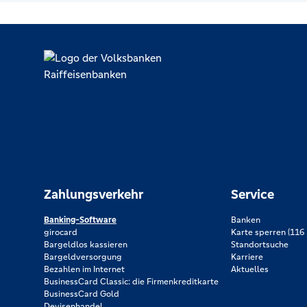
Lokal verankert, überregional vernetzt und unseren Mitgliedern ve
Raiffeisenbanken. Dabei orientieren wir uns an genossenschaftlich
Verantwortung und Transparenz. Diese Merkmale zeichnen uns aus
Zahlungsverkehr
Service
Banking-Software
Banken
girocard
Karte sperren (116 
Bargeldlos kassieren
Standortsuche
Bargeldversorgung
Karriere
Bezahlen im Internet
Aktuelles
BusinessCard Classic: die Firmenkreditkarte
BusinessCard Gold
Devisenhandel