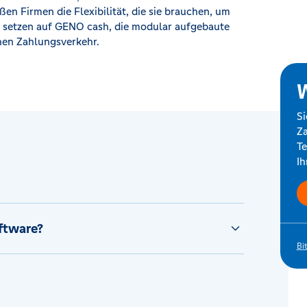
ßen Firmen die Flexibilität, die sie brauchen, um
n setzen auf GENO cash, die modular aufgebaute
hen Zahlungsverkehr.
W
Si
Za
Te
Ih
oftware?
Bi