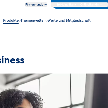
Firmenkunden
Meine Bank
|
OnlineBanking
Produkte
Themenwelten
Werte und Mitgliedschaft
siness