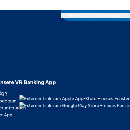
Meine Bank
|
OnlineBanking
nsere VR Banking App