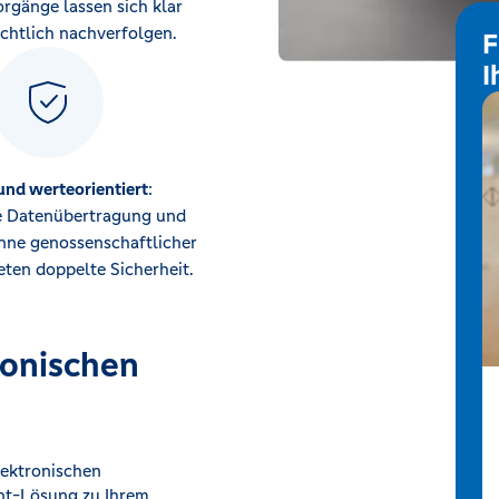
rgänge lassen sich klar
chtlich nachverfolgen.
F
I
und werteorientiert
:
he Datenübertragung und
inne genossenschaftlicher
ieten doppelte Sicherheit.
ronischen
lektronischen
nt-Lösung zu Ihrem