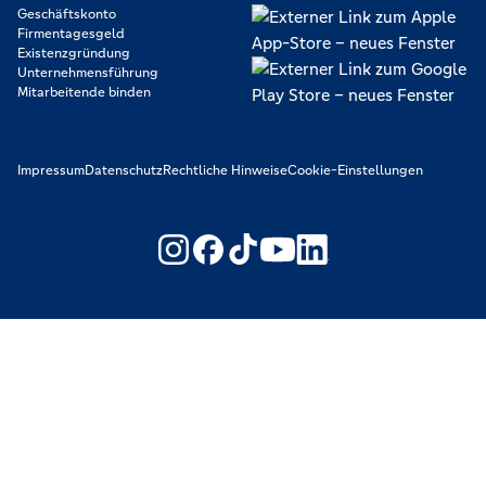
Geschäftskonto
Firmentagesgeld
Existenzgründung
Unternehmensführung
Mitarbeitende binden
Impressum
Datenschutz
Rechtliche Hinweise
Cookie-Einstellungen
https://www.youtube.com/@V
https://www.linkedin.c
Wir machen den Weg frei. Gemeinsam mit den Spezialisten der
Genossenschaftlichen FinanzGruppe Volksbanken Raiffeisenbanken.