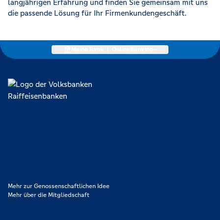
langjährigen Erfahrung und finden Sie gemeinsam mit uns
die passende Lösung für Ihr Firmenkundengeschäft.
Meine Bank
|
OnlineBanking
Lokal verankert, überregional vernetzt und unseren Mitgliedern
verpflichtet. Das sind die Volksbanken Raiffeisenbanken. Dabei
orientieren wir uns an genossenschaftlichen Werten wie
Partnerschaftlichkeit, Verantwortung und Transparenz. Diese Merkmale
zeichnen uns aus.
Mehr zur Genossenschaftlichen Idee
Mehr über die Mitgliedschaft