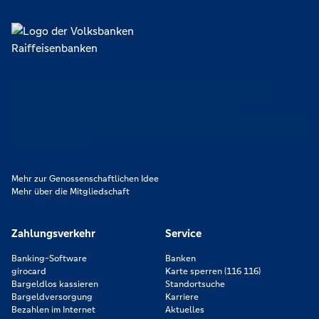
Lokal verankert, überregional vernetzt und unseren Mitgliedern
verpflichtet. Das sind die Volksbanken Raiffeisenbanken. Dabei
orientieren wir uns an genossenschaftlichen Werten wie
Partnerschaftlichkeit, Verantwortung und Transparenz. Diese Merkmale
zeichnen uns aus.
Mehr zur Genossenschaftlichen Idee
Mehr über die Mitgliedschaft
Zahlungsverkehr
Service
Banking-Software
Banken
girocard
Karte sperren (116 116)
Bargeldlos kassieren
Standortsuche
Bargeldversorgung
Karriere
Bezahlen im Internet
Aktuelles